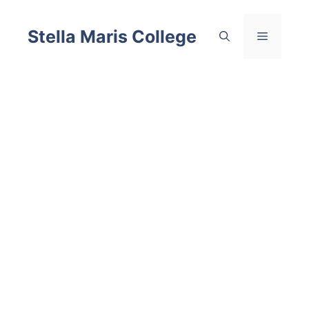
Skip
to
Stella Maris College
Menu
content