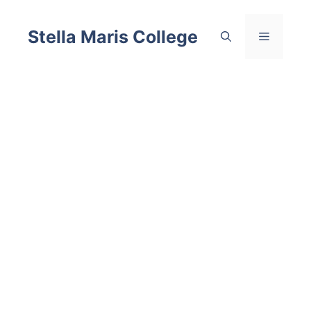
Skip
to
Stella Maris College
Menu
content