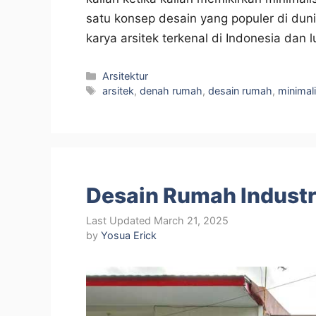
satu konsep desain yang populer di dun
karya arsitek terkenal di Indonesia dan 
Categories
Arsitektur
Tags
arsitek
,
denah rumah
,
desain rumah
,
minimal
Desain Rumah Industr
March 21, 2025
by
Yosua Erick