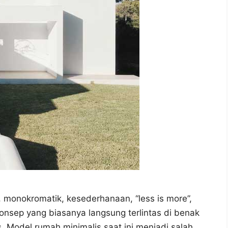
, monokromatik, kesederhanaan, “less is more”,
onsep yang biasanya langsung terlintas di benak
s. Model rumah minimalis saat ini menjadi salah