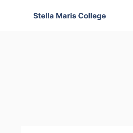
Skip
to
Stella Maris College
content