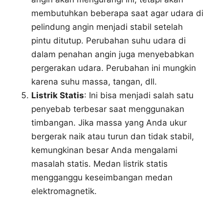
membutuhkan beberapa saat agar udara di
pelindung angin menjadi stabil setelah
pintu ditutup. Perubahan suhu udara di
dalam penahan angin juga menyebabkan
pergerakan udara. Perubahan ini mungkin
karena suhu massa, tangan, dll.
Listrik Statis
: Ini bisa menjadi salah satu
penyebab terbesar saat menggunakan
timbangan. Jika massa yang Anda ukur
bergerak naik atau turun dan tidak stabil,
kemungkinan besar Anda mengalami
masalah statis. Medan listrik statis
mengganggu keseimbangan medan
elektromagnetik.