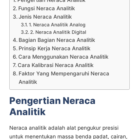
Fungsi Neraca Analitik
Jenis Neraca Analitik
1. Neraca Analitik Analog
2. Neraca Analitik Digital
Bagian Bagian Neraca Analitik
Prinsip Kerja Neraca Analitik
Cara Menggunakan Neraca Analitik
Cara Kalibrasi Neraca Analitik
Faktor Yang Mempengaruhi Neraca
Analitik
Pengertian Neraca
Analitik
Neraca analitik adalah alat pengukur presisi
untuk menentukan massa benda padat, cairan,