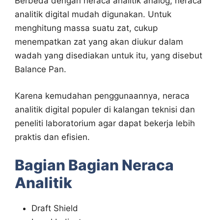
Berbeda dengan neraca analitik analog, neraca
analitik digital mudah digunakan. Untuk
menghitung massa suatu zat, cukup
menempatkan zat yang akan diukur dalam
wadah yang disediakan untuk itu, yang disebut
Balance Pan.
Karena kemudahan penggunaannya, neraca
analitik digital populer di kalangan teknisi dan
peneliti laboratorium agar dapat bekerja lebih
praktis dan efisien.
Bagian Bagian Neraca
Analitik
Draft Shield