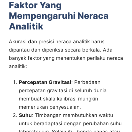
Faktor Yang
Mempengaruhi Neraca
Analitik
Akurasi dan presisi neraca analitik harus
dipantau dan diperiksa secara berkala. Ada
banyak faktor yang menentukan perilaku neraca
analitik:
Percepatan Gravitasi
: Perbedaan
percepatan gravitasi di seluruh dunia
membuat skala kalibrasi mungkin
memerlukan penyesuaian.
Suhu
: Timbangan membutuhkan waktu
untuk beradaptasi dengan perubahan suhu
laboratorium. Selain itu, benda panas atau