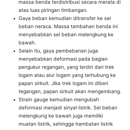
massa benda terdistribusi secara merata di
atas luas piringan timbangan.
Gaya beban kemudian ditransfer ke sel
beban neraca. Massa tambahan benda ini
menyebabkan sel beban melengkung ke
bawah.
Selain itu, gaya pembebanan juga
menyebabkan deformasi pada bagian
pengukur regangan, yang terdiri dari trek
logam atau alur logam yang terhubung ke
papan sirkuit. Jika trek logam ini diberi
tegangan, papan sirkuit akan mengembang.
Strain gauge kemudian mengubah
deformasi menjadi sinyal listrik. Sel beban
melengkung ke bawah juga memiliki
muatan listrik, sehingga hambatan listrik