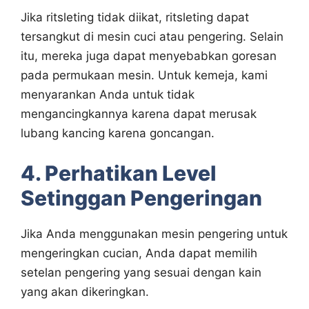
Jika ritsleting tidak diikat, ritsleting dapat
tersangkut di mesin cuci atau pengering. Selain
itu, mereka juga dapat menyebabkan goresan
pada permukaan mesin. Untuk kemeja, kami
menyarankan Anda untuk tidak
mengancingkannya karena dapat merusak
lubang kancing karena goncangan.
4. Perhatikan Level
Setinggan Pengeringan
Jika Anda menggunakan mesin pengering untuk
mengeringkan cucian, Anda dapat memilih
setelan pengering yang sesuai dengan kain
yang akan dikeringkan.