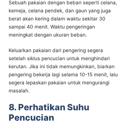
Sebuah pakaian dengan beban seperti celana,
kemeja, celana pendek, dan gaun yang juga
berat akan kering dalam waktu sekitar 30
sampai 40 menit. Waktu pengeringan
meningkat dengan ukuran beban.
Keluarkan pakaian dari pengering segera
setelah siklus pencucian untuk menghindari
kerutan. Jika ini tidak memungkinkan, biarkan
pengering bekerja lagi selama 10-15 menit, lalu
segera lepaskan pakaian untuk mengurangi
masalah.
8. Perhatikan Suhu
Pencucian