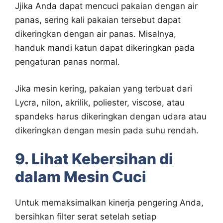
Jjika Anda dapat mencuci pakaian dengan air
panas, sering kali pakaian tersebut dapat
dikeringkan dengan air panas. Misalnya,
handuk mandi katun dapat dikeringkan pada
pengaturan panas normal.
Jika mesin kering, pakaian yang terbuat dari
Lycra, nilon, akrilik, poliester, viscose, atau
spandeks harus dikeringkan dengan udara atau
dikeringkan dengan mesin pada suhu rendah.
9. Lihat Kebersihan di
dalam Mesin Cuci
Untuk memaksimalkan kinerja pengering Anda,
bersihkan filter serat setelah setiap