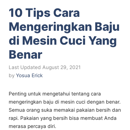
10 Tips Cara
Mengeringkan Baju
di Mesin Cuci Yang
Benar
August 29, 2021
by
Yosua Erick
Penting untuk mengetahui tentang cara
mengeringkan baju di mesin cuci dengan benar.
Semua orang suka memakai pakaian bersih dan
rapi. Pakaian yang bersih bisa membuat Anda
merasa percaya diri.