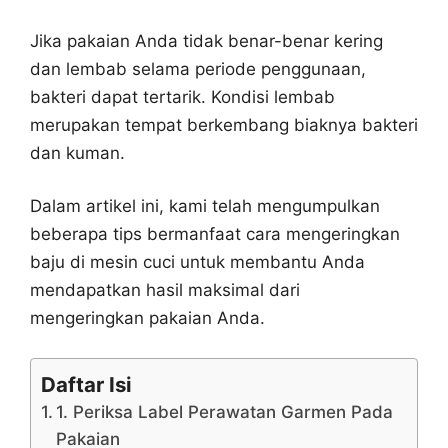
Jika pakaian Anda tidak benar-benar kering
dan lembab selama periode penggunaan,
bakteri dapat tertarik. Kondisi lembab
merupakan tempat berkembang biaknya bakteri
dan kuman.
Dalam artikel ini, kami telah mengumpulkan
beberapa tips bermanfaat cara mengeringkan
baju di mesin cuci untuk membantu Anda
mendapatkan hasil maksimal dari
mengeringkan pakaian Anda.
Daftar Isi
1. Periksa Label Perawatan Garmen Pada
Pakaian