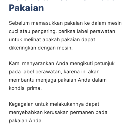
Pakaian
Sebelum memasukkan pakaian ke dalam mesin
cuci atau pengering, periksa label perawatan
untuk melihat apakah pakaian dapat
dikeringkan dengan mesin.
Kami menyarankan Anda mengikuti petunjuk
pada label perawatan, karena ini akan
membantu menjaga pakaian Anda dalam
kondisi prima.
Kegagalan untuk melakukannya dapat
menyebabkan kerusakan permanen pada
pakaian Anda.