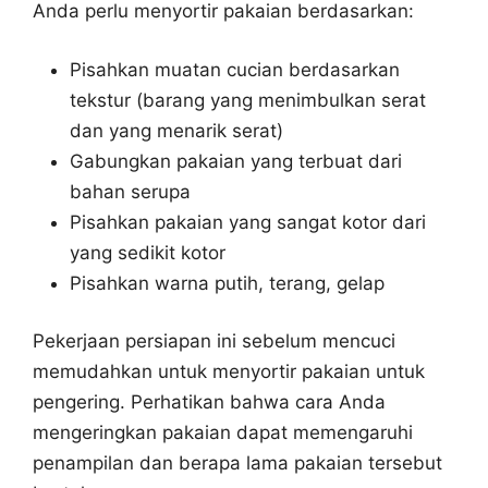
Anda perlu menyortir pakaian berdasarkan:
Pisahkan muatan cucian berdasarkan
tekstur (barang yang menimbulkan serat
dan yang menarik serat)
Gabungkan pakaian yang terbuat dari
bahan serupa
Pisahkan pakaian yang sangat kotor dari
yang sedikit kotor
Pisahkan warna putih, terang, gelap
Pekerjaan persiapan ini sebelum mencuci
memudahkan untuk menyortir pakaian untuk
pengering. Perhatikan bahwa cara Anda
mengeringkan pakaian dapat memengaruhi
penampilan dan berapa lama pakaian tersebut