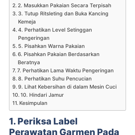
2. Masukkan Pakaian Secara Terpisah
3. Tutup Ritsleting dan Buka Kancing
Kemeja
4. Perhatikan Level Setinggan
Pengeringan
5. Pisahkan Warna Pakaian
6. Pisahkan Pakaian Berdasarkan
Beratnya
7. Perhatikan Lama Waktu Pengeringan
8. Perhatikan Suhu Pencucian
9. Lihat Kebersihan di dalam Mesin Cuci
10. Hindari Jamur
Kesimpulan
1. Periksa Label
Perawatan Garmen Pada