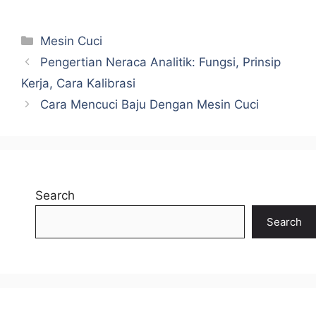
Categories
Mesin Cuci
Pengertian Neraca Analitik: Fungsi, Prinsip
Kerja, Cara Kalibrasi
Cara Mencuci Baju Dengan Mesin Cuci
Search
Search