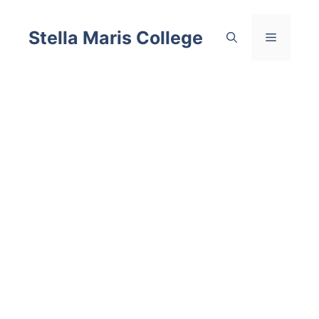
Skip
to
Stella Maris College
Menu
content