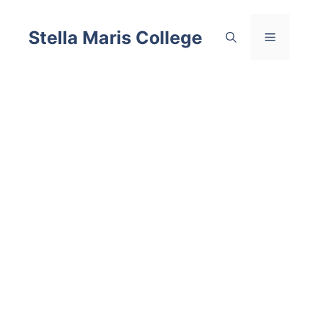
Skip
to
Stella Maris College
Menu
content