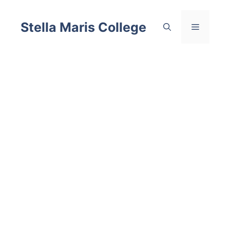
Skip
to
Stella Maris College
Menu
content