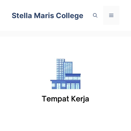
Skip
to
Stella Maris College
Menu
content