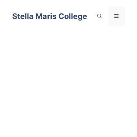
Skip
to
Stella Maris College
Menu
content