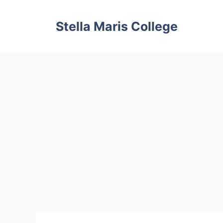
Skip
to
Stella Maris College
content