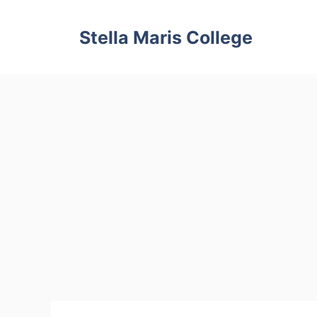
Skip
to
Stella Maris College
content