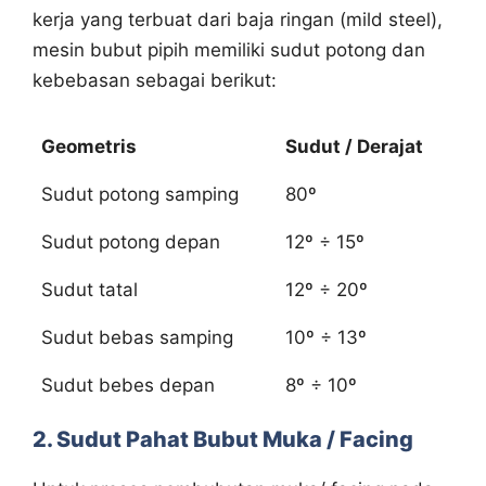
kerja yang terbuat dari baja ringan (mild steel),
mesin bubut pipih memiliki sudut potong dan
kebebasan sebagai berikut:
Geometris
Sudut / Derajat
Sudut potong samping
80º
Sudut potong depan
12º ÷ 15º
Sudut tatal
12º ÷ 20º
Sudut bebas samping
10º ÷ 13º
Sudut bebes depan
8º ÷ 10º
2. Sudut Pahat Bubut Muka / Facing