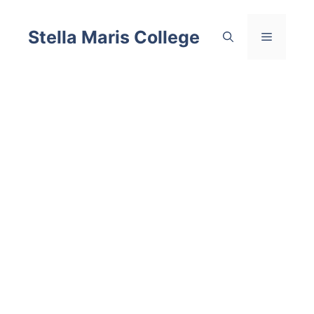
Skip
to
Stella Maris College
Menu
content