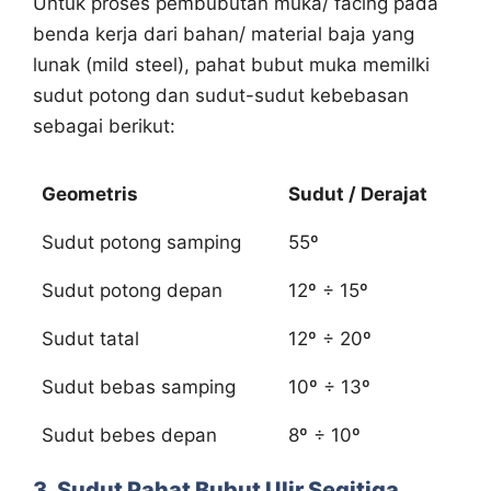
Untuk proses pembubutan muka/ facing pada
benda kerja dari bahan/ material baja yang
lunak (mild steel), pahat bubut muka memilki
sudut potong dan sudut-sudut kebebasan
sebagai berikut:
Geometris
Sudut / Derajat
Sudut potong samping
55º
Sudut potong depan
12º ÷ 15º
Sudut tatal
12º ÷ 20º
Sudut bebas samping
10º ÷ 13º
Sudut bebes depan
8º ÷ 10º
3. Sudut Pahat Bubut Ulir Segitiga