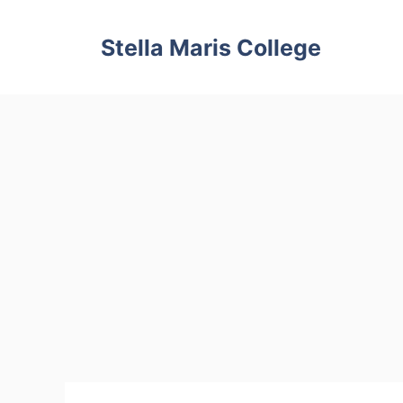
Skip
to
Stella Maris College
content