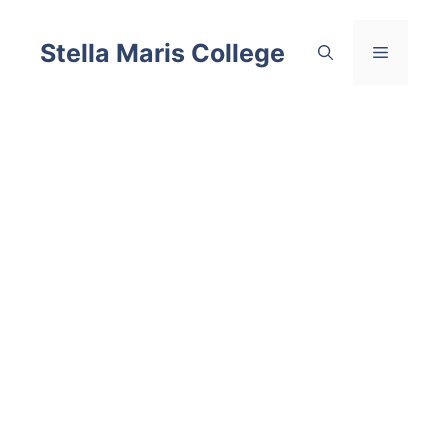
Skip
to
Stella Maris College
Menu
content