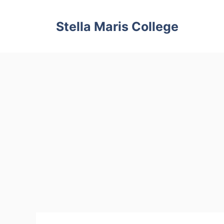
Skip
to
Stella Maris College
content