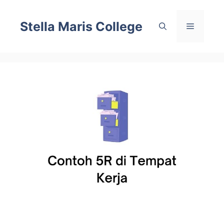
Skip
to
Stella Maris College
Menu
content