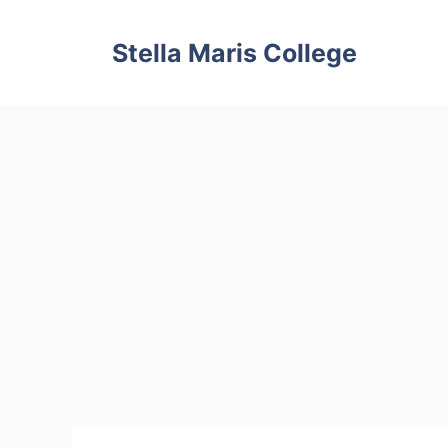
Skip
to
Stella Maris College
content