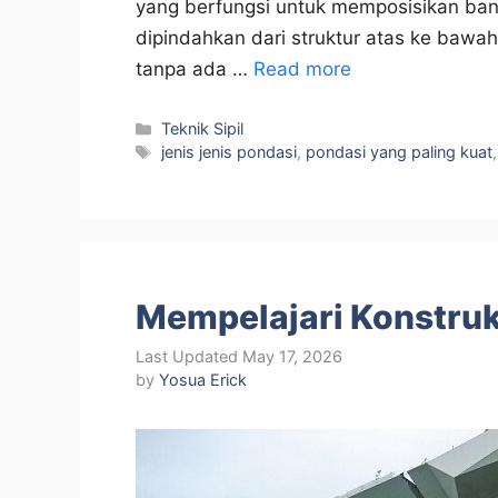
yang berfungsi untuk memposisikan ba
dipindahkan dari struktur atas ke bawa
tanpa ada …
Read more
Categories
Teknik Sipil
Tags
jenis jenis pondasi
,
pondasi yang paling kuat
Mempelajari Konstru
May 17, 2026
by
Yosua Erick