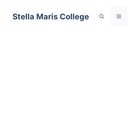
Skip
to
Stella Maris College
Menu
content