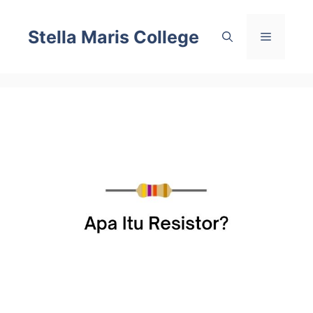
Skip
to
Stella Maris College
Menu
content