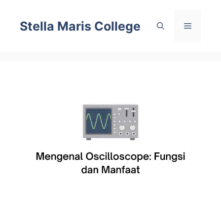
Skip
to
Stella Maris College
Menu
content