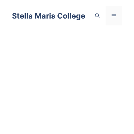
Skip
to
Stella Maris College
Menu
content