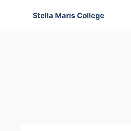
Skip
to
Stella Maris College
content