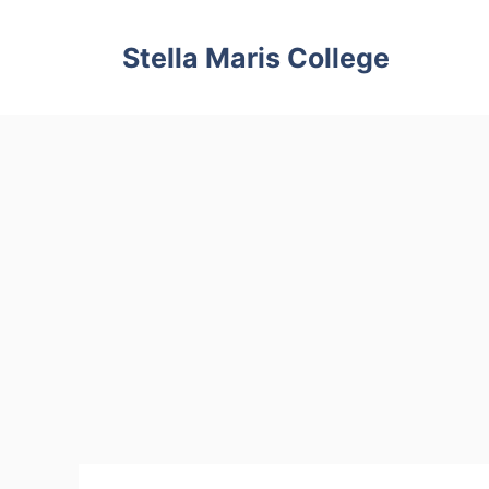
Skip
to
Stella Maris College
content