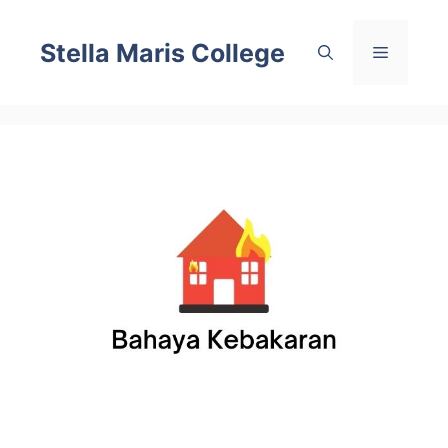
Skip
to
Stella Maris College
Menu
content