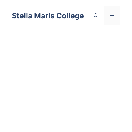
Skip
to
Stella Maris College
Menu
content