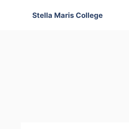
Skip
to
Stella Maris College
content