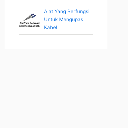
Alat Yang Berfungsi
Untuk Mengupas
Kabel