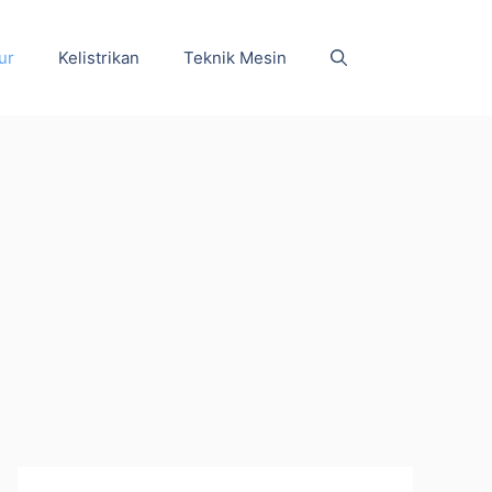
ur
Kelistrikan
Teknik Mesin