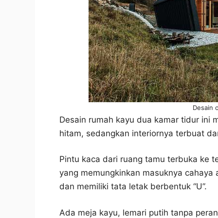
Desain o
Desain rumah kayu dua kamar tidur ini m
hitam, sedangkan interiornya terbuat dar
Pintu kaca dari ruang tamu terbuka ke te
yang memungkinkan masuknya cahaya ala
dan memiliki tata letak berbentuk “U”.
Ada meja kayu, lemari putih tanpa pera