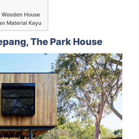
le Wooden House
n Material Kayu
epang, The Park House