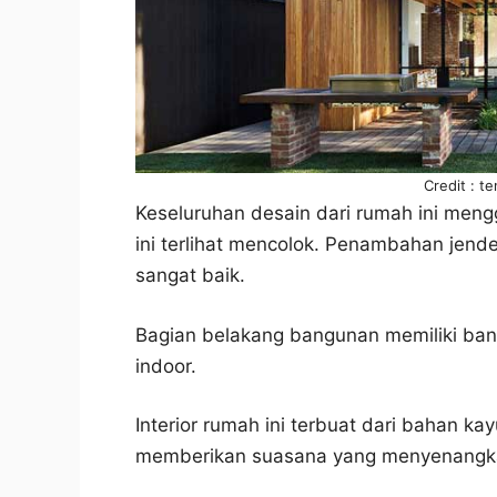
Credit : te
Keseluruhan desain dari rumah ini men
ini terlihat mencolok. Penambahan jende
sangat baik.
Bagian belakang bangunan memiliki ban
indoor.
Interior rumah ini terbuat dari bahan k
memberikan suasana yang menyenangka