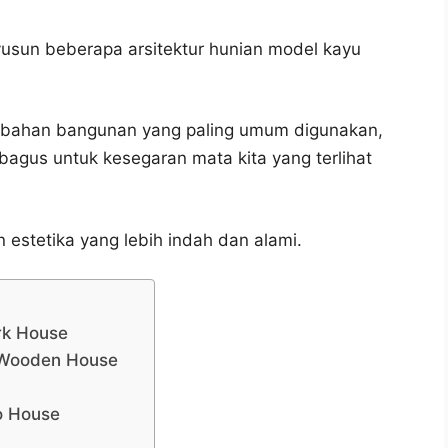
nyusun beberapa arsitektur hunian model kayu
h bahan bangunan yang paling umum digunakan,
gus untuk kesegaran mata kita yang terlihat
 estetika yang lebih indah dan alami.
rk House
 Wooden House
o House