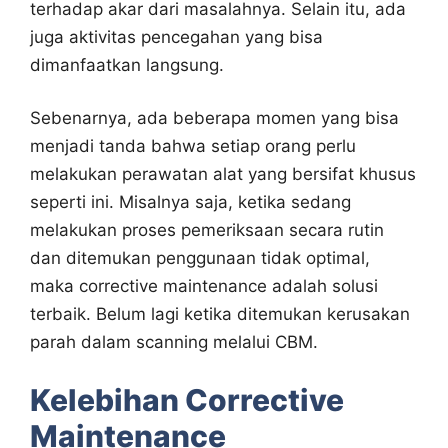
terhadap akar dari masalahnya. Selain itu, ada
juga aktivitas pencegahan yang bisa
dimanfaatkan langsung.
Sebenarnya, ada beberapa momen yang bisa
menjadi tanda bahwa setiap orang perlu
melakukan perawatan alat yang bersifat khusus
seperti ini. Misalnya saja, ketika sedang
melakukan proses pemeriksaan secara rutin
dan ditemukan penggunaan tidak optimal,
maka corrective maintenance adalah solusi
terbaik. Belum lagi ketika ditemukan kerusakan
parah dalam scanning melalui CBM.
Kelebihan Corrective
Maintenance