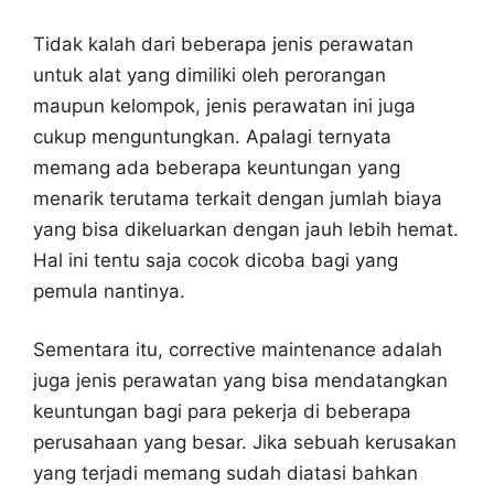
Tidak kalah dari beberapa jenis perawatan
untuk alat yang dimiliki oleh perorangan
maupun kelompok, jenis perawatan ini juga
cukup menguntungkan. Apalagi ternyata
memang ada beberapa keuntungan yang
menarik terutama terkait dengan jumlah biaya
yang bisa dikeluarkan dengan jauh lebih hemat.
Hal ini tentu saja cocok dicoba bagi yang
pemula nantinya.
Sementara itu, corrective maintenance adalah
juga jenis perawatan yang bisa mendatangkan
keuntungan bagi para pekerja di beberapa
perusahaan yang besar. Jika sebuah kerusakan
yang terjadi memang sudah diatasi bahkan