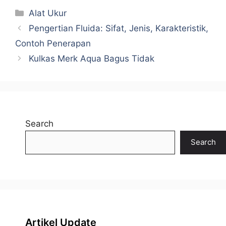
Categories
Alat Ukur
Pengertian Fluida: Sifat, Jenis, Karakteristik,
Contoh Penerapan
Kulkas Merk Aqua Bagus Tidak
Search
Search
Artikel Update