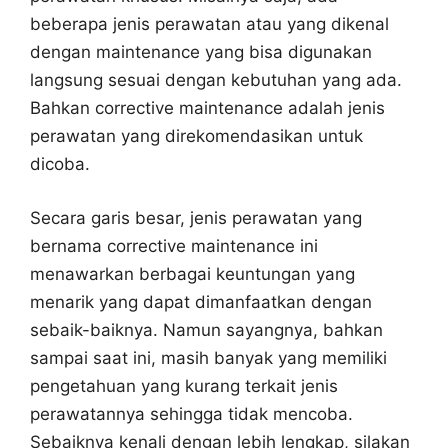
beberapa jenis perawatan atau yang dikenal
dengan maintenance yang bisa digunakan
langsung sesuai dengan kebutuhan yang ada.
Bahkan corrective maintenance adalah jenis
perawatan yang direkomendasikan untuk
dicoba.
Secara garis besar, jenis perawatan yang
bernama corrective maintenance ini
menawarkan berbagai keuntungan yang
menarik yang dapat dimanfaatkan dengan
sebaik-baiknya. Namun sayangnya, bahkan
sampai saat ini, masih banyak yang memiliki
pengetahuan yang kurang terkait jenis
perawatannya sehingga tidak mencoba.
Sebaiknya kenali dengan lebih lengkap, silakan