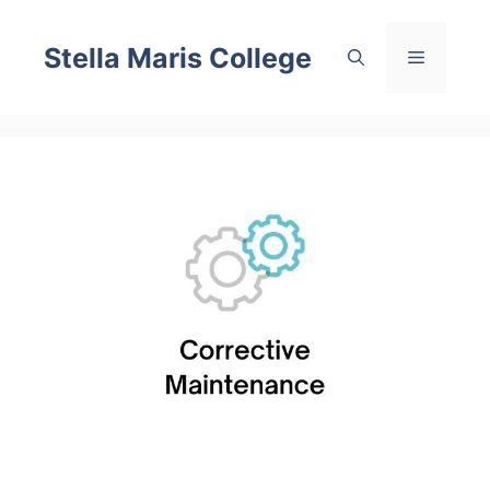
Skip
to
Stella Maris College
Menu
content