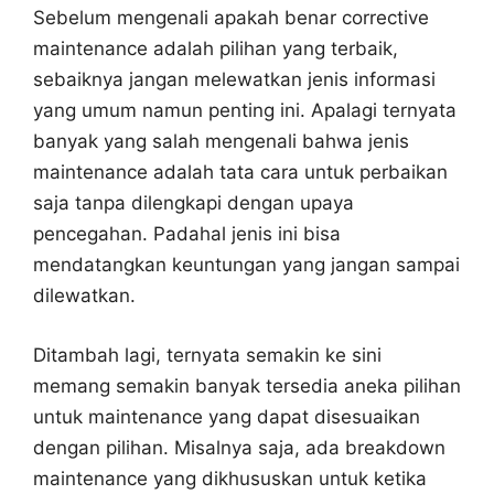
Sebelum mengenali apakah benar corrective
maintenance adalah pilihan yang terbaik,
sebaiknya jangan melewatkan jenis informasi
yang umum namun penting ini. Apalagi ternyata
banyak yang salah mengenali bahwa jenis
maintenance adalah tata cara untuk perbaikan
saja tanpa dilengkapi dengan upaya
pencegahan. Padahal jenis ini bisa
mendatangkan keuntungan yang jangan sampai
dilewatkan.
Ditambah lagi, ternyata semakin ke sini
memang semakin banyak tersedia aneka pilihan
untuk maintenance yang dapat disesuaikan
dengan pilihan. Misalnya saja, ada breakdown
maintenance yang dikhususkan untuk ketika