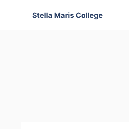
Skip
to
Stella Maris College
content