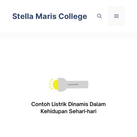
Skip
to
Stella Maris College
Menu
content