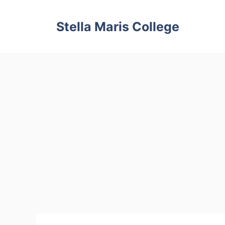
Skip
to
Stella Maris College
content