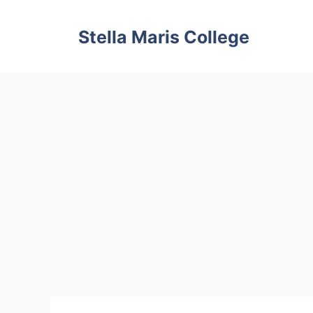
Skip
to
Stella Maris College
content