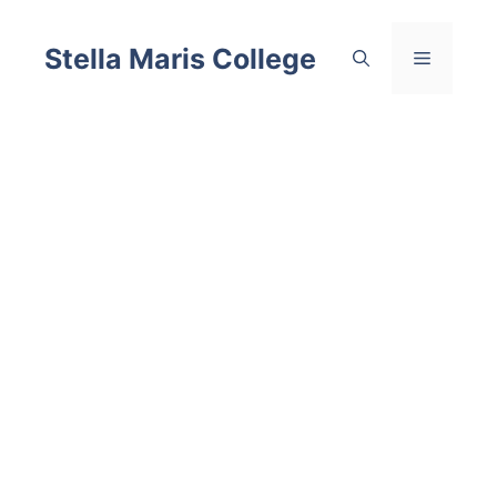
Skip
to
Stella Maris College
Menu
content