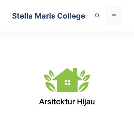
Skip
to
Stella Maris College
Menu
content