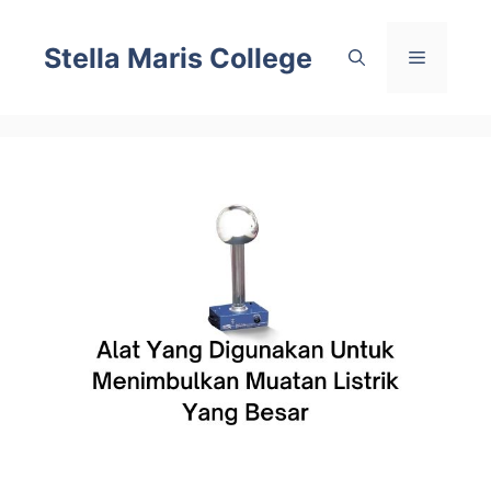
Skip
to
Stella Maris College
Menu
content